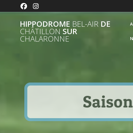
Passer
au
contenu
HIPPODROME
BEL-AIR
DE
A
CHÂTILLON
SUR
CHALARONNE
N
Saison