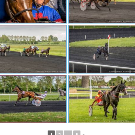
1
2
...
5
►