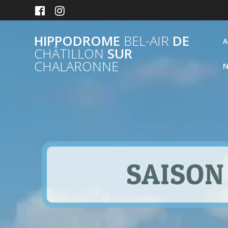
Passer
au
contenu
HIPPODROME
BEL-AIR
DE
A
CHÂTILLON
SUR
CHALARONNE
N
SAISON 