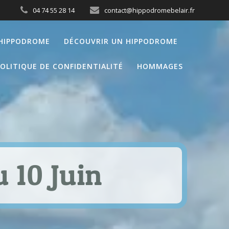
04 74 55 28 14
contact@hippodromebelair.fr
’HIPPODROME
DÉCOUVRIR UN HIPPODROME
OLITIQUE DE CONFIDENTIALITÉ
HOMMAGES
 10 Juin