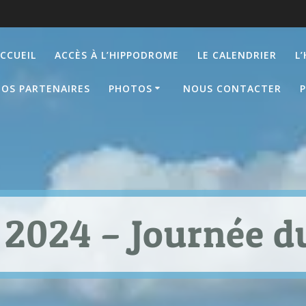
CCUEIL
ACCÈS À L’HIPPODROME
LE CALENDRIER
L
OS PARTENAIRES
PHOTOS
NOUS CONTACTER
P
2024 – Journée du