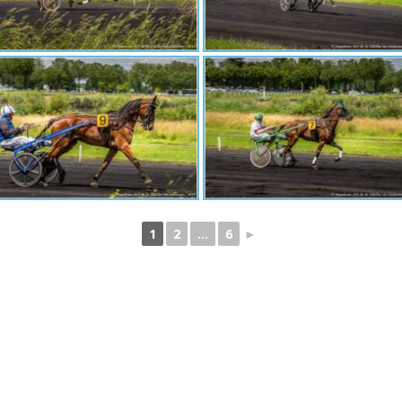
1
2
...
6
►