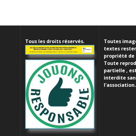
de
l’article
Tous les droits réservés.
Toutes image
textes resten
propriété de 
Toute repro
partielle , e
interdite san
l'association.