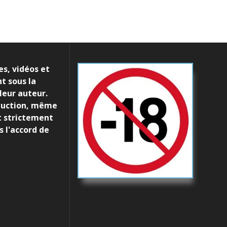
s, vidéos et
t sous la
leur auteur.
duction, même
st strictement
s l'accord de